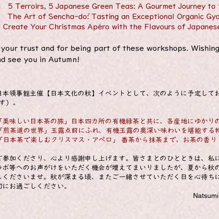
 5 Terroirs, 5 Japanese Green Teas: A Gourmet Journey to 
 The Art of Sencha-dō: Tasting an Exceptional Organic Gy
 Create Your Christmas Apéro with the Flavours of Japanes
your trust and for being part of these workshops. Wishing
d see you in Autumn!
日本領事館主催【日本文化の秋】イベントとして、次のように予定して
す）。
4:30 「美味しい日本茶の旅」日本四カ所の有機緑茶と共に、各産地にゆか
6:30 「煎茶道の世界」玉露点前にふれ、有機玉露の奥深い味わいを堪能す
6:45 「日本茶で楽しむクリスマス・アペロ」 番茶から抹茶まで、お茶の
ご参加くださり、心より感謝申し上げます。皆さまとのひとときは、私
ラボ等へのお声がけをいただく機会が増えてまいりましたが、夏から
しくださいませ。秋が深まる頃、またご一緒させていただく日を心待ち
切にお過ごしください。
i /atelier koto