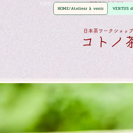
HOME/Ateliesr à venir
VERTUS de THE VERT
HOME/Ateliesr à venir
VERTUS d
日本茶ワークショッ
コトノ