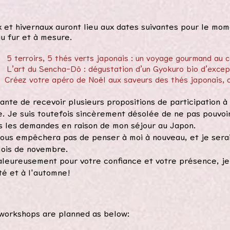
 et hivernaux auront lieu aux dates suivantes pour le mome
u fur et à mesure.
5 terroirs, 5 thés verts japonais : un voyage gourmand au 
L’art du Sencha-Dô : dégustation d’un Gyokuro bio d’excep
Créez votre apéro de Noël aux saveurs des thés japonais, 
sante de recevoir plusieurs propositions de participation
. Je suis toutefois sincèrement désolée de ne pas pouvoi
s les demandes en raison de mon séjour au Japon.
ous empêchera pas de penser à moi à nouveau, et je serai
mois de novembre.
leureusement pour votre confiance et votre présence, je
té et à l'automne!
workshops are planned as below: