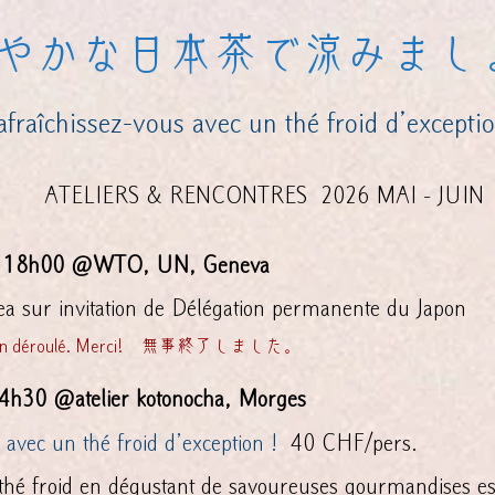
やかな日本茶で涼みまし
aîchissez-vous avec un thé froid d’exceptio
ATELIERS & RENCONTRES 2026 MAI - JUIN
 à 18h00 @WTO, UN, Geneva
ea sur invitation de Délégation permanente du Japon
rès bien déroulé. Merci! 無事終了しました。
4h30 @atelier kotonocha, Morges
 avec un thé froid d’exception !
​​​ 40 CHF/pers.
thé froid en dégustant de savoureuses gourmandises est