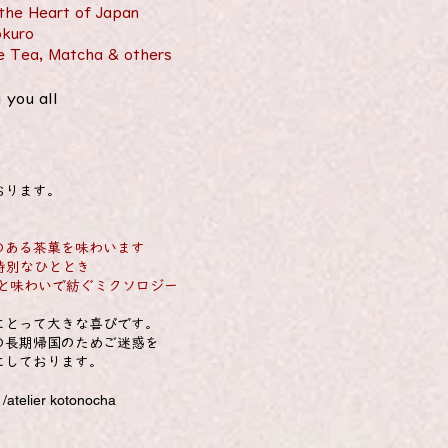
the Heart of Japan
okuro
e Tea, Matcha & others
 you all
おります。
りのある茶菓を味わいます
る特別なひととき
香りと味わいで紡ぐミクソロジー
にとって大きな喜びです。
秋の長期帰国のためご迷惑を
にしております。
nocha