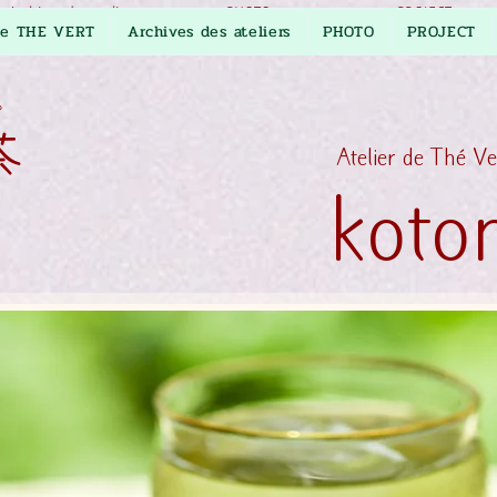
Archives des ateliers
PHOTO
PROJECT
e THE VERT
Archives des ateliers
PHOTO
PROJECT
プ
茶
​Atelier de Thé V
koto