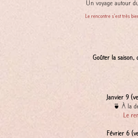
Un voyage autour du 
Le rencontre s’est tr
Goûter la saison, 
Ateli
Janvier 9 (v
🍵 À la déc
Le rencont
Février 6 (