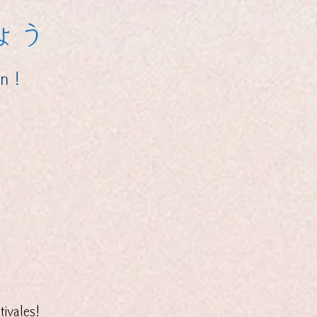
ょう
n !
ivales!