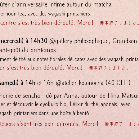
r d’anniversaire intime autour du matcha
noon tea, avec des wagashi printaniers.
contre s’est très bien déroulé. Merci!
無事終了しました
(mercredi) à 14h30
@gallery philosophique, Grandson
t-goût du printemps
t de thé aux notes florales délicates avec des wagashi printa
lier s’est très bien déroulé. Merci!
無事終了しました。
(samedi) à 14h
et 16h @atelier kotonocha (40 CHF)
e de sencha - dô par Anna, autour de Hina Matsur
r et découvrir le gyokuro bio, l’élixir du thé
japonais, avec
gashi printaniers dans une boîte à bentô.
teliers s’sont très bien déroulés. Merci!​
無事終了しまし