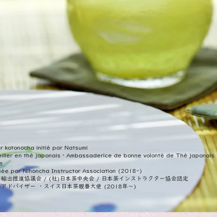
er kotonocha initié par
Natsumi
iller en thé japonais・
Ambassaderice de bonne volonté de Thé japonais
e
fiée par Nihoncha Instructor Association (2018-)
輸出推進協議会 / (社)日本茶中央会 / 日本茶インストラクター協会認定
アドバイザー ・スイス日本茶親善大使 (2018年〜)