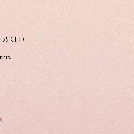
。
 (35 CHF)
niers.
i
た。