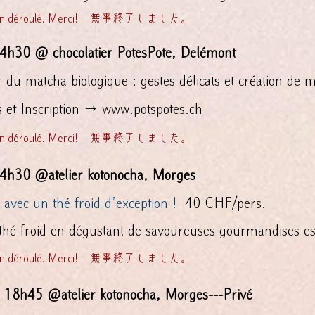
rès bien déroulé. Merci! 無事終了しました。
14h30 @ chocolatier PotesPote, Delémont
du matcha biologique : gestes délicats et création de m
s et Inscription →
www.potspotes.ch
rès bien déroulé. Merci! 無事終了しました。
4h30 @atelier kotonocha, Morges
 avec un thé froid d’exception !
​​​ 40 CHF/pers.
thé froid en dégustant de savoureuses gourmandises est
rès bien déroulé. Merci! 無事終了しました。
 18h45 @atelier kotonocha, Morges---Privé