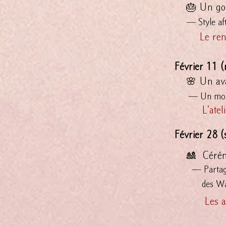
🎂 Un goûte
— Style after
Le ren
Février 11 
🌸 Un avan
— Un momen
L'ate
​​​​
Février 28 
🎎 Cérémoni
— Partage
des
Wa
​
Les a