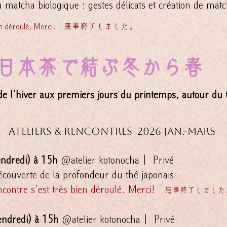
matcha biologique : gestes délicats et création de matc
ès bien déroulé. Merci! 無事終了しました。
日本茶で結ぶ冬から春
de l’hiver aux premiers jours du printemps, autour du 
ers & rencontres
2026 jan.-mars
endredi) à 15h
@atelier kotonocha｜ Privé
ouverte de la profondeur du thé japonais
re s’est très bien déroulé. Merci!
無事終了しました
vendredi) à 15h
@atelier kotonocha｜ Privé